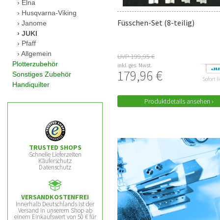
Elna
Husqvarna-Viking
Füsschen-Set (8-teilig)
Janome
JUKI
Pfaff
Allgemein
UVP 199,95 €
Plotterzubehör
inkl. ges. Mwst.
179,96 €
Sonstiges Zubehör
Sofort l
Handiquilter
Produktdetails ansehen ›
TRUSTED SHOPS
Schnelle Lieferzeiten
Käuferschutz
Datenschutz
VERSANDKOSTENFREI
Innerhalb Deutschlands ist der
Versand in unserem Shop ab
einem Einkaufswert von 50 € für