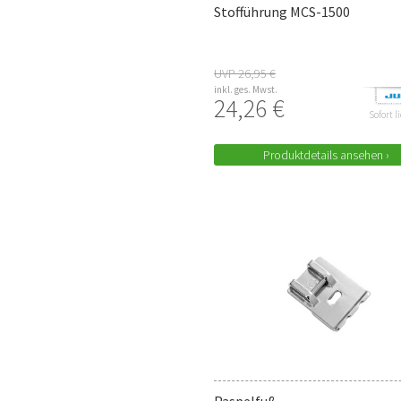
Stofführung MCS-1500
UVP 26,95 €
inkl. ges. Mwst.
24,26 €
Sofort l
Produktdetails ansehen ›