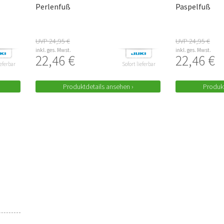
Perlenfuß
Paspelfuß
UVP 24,95 €
UVP 24,95 €
inkl. ges. Mwst.
inkl. ges. Mwst.
22,46 €
22,46 €
ieferbar
Sofort lieferbar
Produktdetails ansehen ›
Produkt