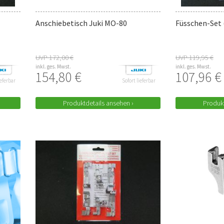
Anschiebetisch Juki MO-80
Füsschen-Set (
UVP 172,00 €
UVP 119,95 €
inkl. ges. Mwst.
inkl. ges. Mwst.
154,80 €
107,96 €
ieferbar
Sofort lieferbar
Produktdetails ansehen ›
Produkt