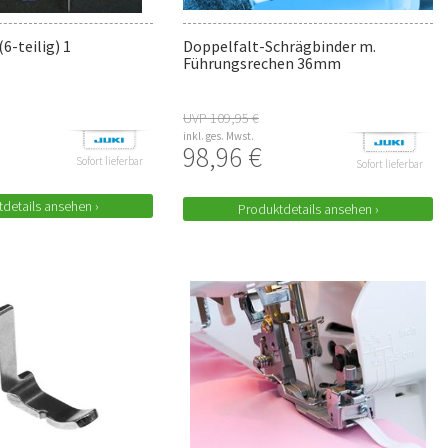
6-teilig) 1
Doppelfalt-Schrägbinder m.
Führungsrechen 36mm
UVP 109,95 €
inkl. ges. Mwst.
98,96 €
Sofort lieferbar
Sofort lieferbar
details ansehen ›
Produktdetails ansehen ›