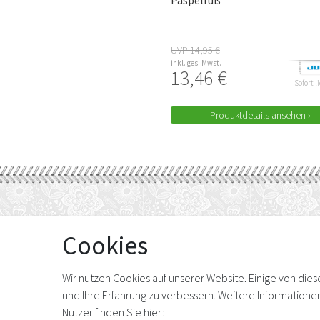
Paspelfuß
UVP 14,95 €
inkl. ges. Mwst.
13,46 €
Sofort l
Produktdetails ansehen ›
Cookies
WIR FÜR SIE
INFORMATIONEN
Über uns
Impressum
Nähkurse
Widerrufsrecht
Wir nutzen Cookies auf unserer Website. Einige von die
Reparatur
Vertrag widerrufen
und Ihre Erfahrung zu verbessern. Weitere Information
Newsletter Vorlage
AGB
Stoffkunde
Datenschutz
Nutzer finden Sie hier:
Tipps für Nähanfänger