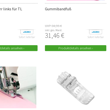
r links für TL
Gummibandfuß
UVP 34,95 €
inkl. ges. Mwst.
31,46 €
Sofort lieferbar
Sofort lieferbar
details ansehen ›
Produktdetails ansehen ›