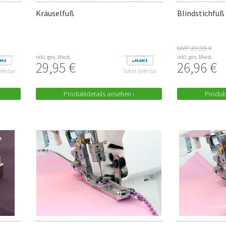
Kräuselfuß
Blindstichfuß
UVP 29,95 €
inkl. ges. Mwst.
inkl. ges. Mwst.
29,95 €
26,96 €
ieferbar
Sofort lieferbar
Produktdetails ansehen ›
Produkt