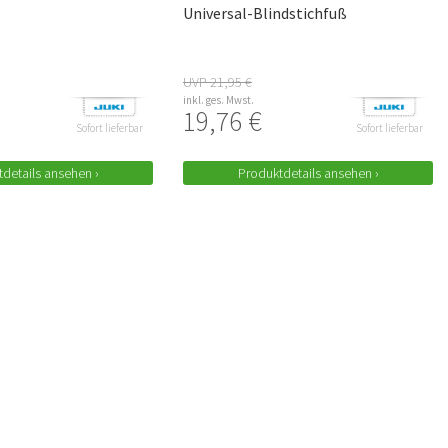
Universal-Blindstichfuß
UVP 21,95 €
inkl. ges. Mwst.
19,76 €
Sofort lieferbar
Sofort lieferbar
details ansehen ›
Produktdetails ansehen ›