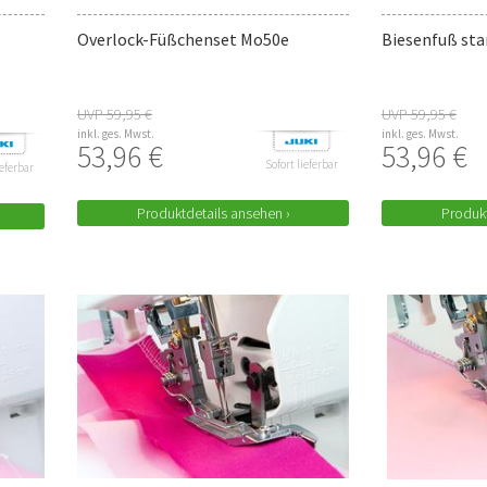
Overlock-Füßchenset Mo50e
Biesenfuß star
UVP 59,95 €
UVP 59,95 €
inkl. ges. Mwst.
inkl. ges. Mwst.
53,96 €
53,96 €
Sofort lieferbar
ieferbar
Produktdetails ansehen ›
Produkt