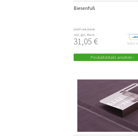
Biesenfuß
UVP 34,50 €
inkl. ges. Mwst.
31,05 €
Sofort l
Produktdetails ansehen ›