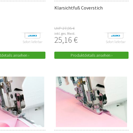
Klarsichtfuß Coverstich
UVP 27,95 €
inkl. ges. Mwst.
25,16 €
Sofort lieferbar
Sofort lieferbar
details ansehen ›
Produktdetails ansehen ›