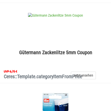
Gütermann Zackenlitze 5mm Coupon
UVP 6,75 €
Jetzt ansehen
Ceres::Template.categoryItemFromPrice