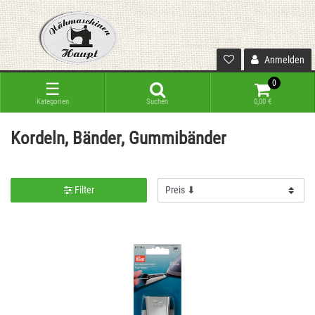
Anmelden
0
☰
Kategorien
Suchen
0,00 €
Kordeln, Bänder, Gummibänder
Filter