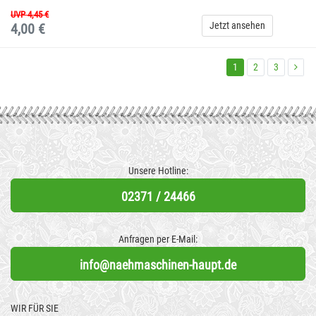
UVP 4,45 €
Jetzt ansehen
4,00 €
1
2
3
Unsere Hotline:
02371 / 24466
Anfragen per E-Mail:
info@naehmaschinen-haupt.de
WIR FÜR SIE