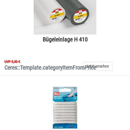
Bügeleinlage H 410
UVP 9,30 €
Jetzt ansehen
Ceres::Template.categoryItemFromPrice