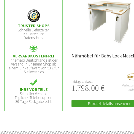
TRUSTED SHOPS
Schnelle Lieferzeiten
Käuferschutz
Datenschutz
Nähmöbel für Baby Lock Masc
VERSANDKOSTENFREI
Innerhalb Deutschlands ist der
Versand in unserem Shop ab
einem Einkaufswert von 50 € für
Sie kostenlos
inkl. ges. Mwst.
1.798,00 €
Verfügbar
IHRE VORTEILE
Anf
Schneller Versand
Täglicher Telefonsupport
30 Tage Rückgaberecht
Produktdetails ansehen ›