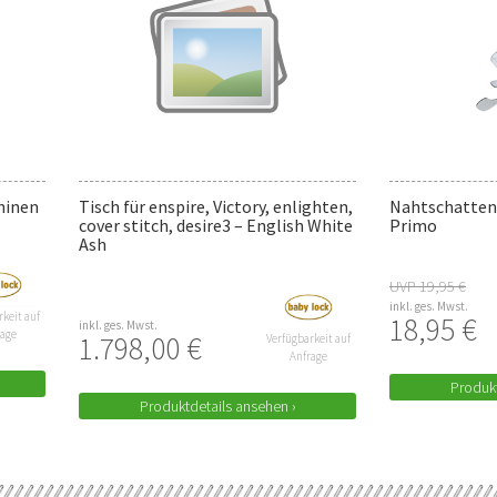
hinen
Tisch für enspire, Victory, enlighten,
Nahtschatten-
cover stitch, desire3 – English White
Primo
Ash
UVP 19,95 €
inkl. ges. Mwst.
keit auf
18,95 €
inkl. ges. Mwst.
rage
1.798,00 €
Verfügbarkeit auf
Anfrage
Produkt
Produktdetails ansehen ›