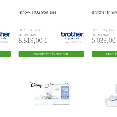
Innov-is XJ2 Stellaire
Brother Innov
UVP 9.799,00 €
UVP 5.599,00 €
inkl. ges. Mwst.
inkl. ges. Mwst.
8.819,00 €
5.039,00
ieferbar
Sofort lieferbar
Produktdetails ansehen ›
Produkt