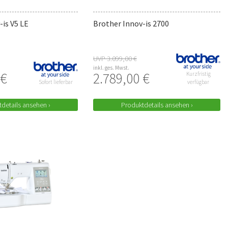
-is V5 LE
Brother Innov-is 2700
UVP 3.099,00 €
inkl. ges. Mwst.
 €
2.789,00 €
Kurzfristig
Sofort lieferbar
verfügbar
details ansehen ›
Produktdetails ansehen ›