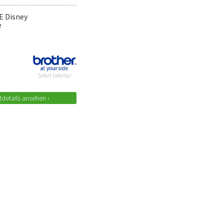
E Disney
e
Sofort lieferbar
details ansehen ›