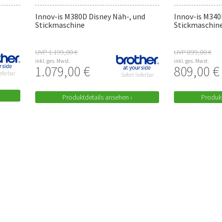
Innov-is M380D Disney Näh-, und
Innov-is M340
Stickmaschine
Stickmaschin
UVP 1.199,00 €
UVP 899,00 €
inkl. ges. Mwst.
inkl. ges. Mwst.
1.079,00 €
809,00 €
ieferbar
Sofort lieferbar
Produktdetails ansehen ›
Produkt