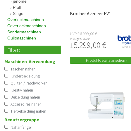
janome
Pfaff
Brother Aveneer EV1
Singer
Overlockmaschinen
Coverlockmaschinen
Sondermaschinen
UVP 16.999,00 €
Quiltmaschinen
inkl. ges. Mwst.
15.299,00 €
Sofort l
Filter:
Produktdetails ansehen ›
Maschinen-Verwendung
Taschen nähen
Kinderbekleidung
Quilten / Patchworken
Kreativ nähen
Bekleidung nähen
Accessoires nähen
Tierbekleidung nähen
Benutzergruppe
Nähanfänger