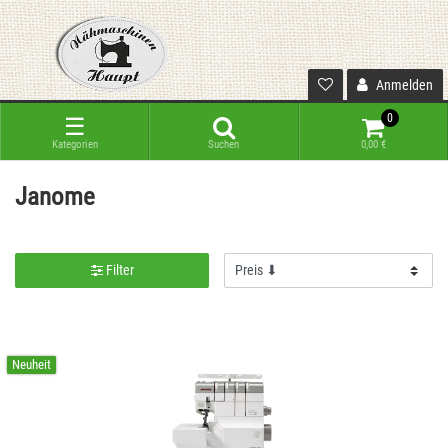
Anmelden
0
☰
Kategorien
Suchen
0,00 €
Janome
Filter
Neuheit