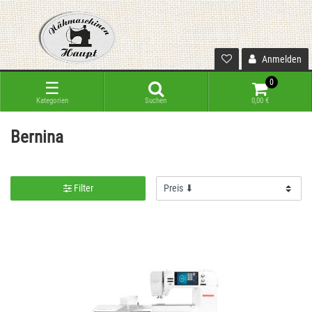
Anmelden
0
☰
Kategorien
Suchen
0,00 €
Bernina
Filter