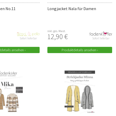
en No.11
Longjacket Nala für Damen
inkl. ges. Mwst.
12,90 €
Sofort lieferbar
Sofort lieferbar
details ansehen ›
Produktdetails ansehen ›