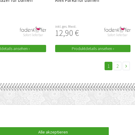
lazer für Damen
Alex Parka für Damen
inkl. ges. Mwst.
12,90 €
Sofort lieferbar
Sofort lieferbar
details ansehen ›
Produktdetails ansehen ›
1
2
FOLGEN SIE UNS AUCH AUF
Alle akzeptieren