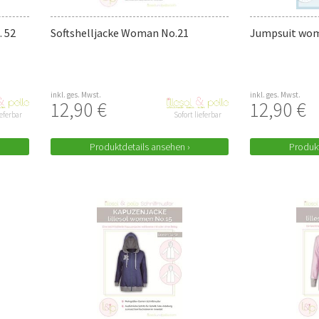
 52
Softshelljacke Woman No.21
Jumpsuit wom
inkl. ges. Mwst.
inkl. ges. Mwst.
12,90 €
12,90 €
ieferbar
Sofort lieferbar
Produktdetails ansehen ›
Produkt