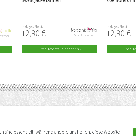
Sweatjacke Damen
Zoe Bolero/ B
inkl. ges. Mwst.
inkl. ges. Mwst.
12,90 €
12,90 €
Sofort lieferbar
ieferbar
Produktdetails ansehen ›
Produkt
BEZAHLUNG & VERSAND
AUCH ALS APP
Versand
Zahlungsarten
sen sind essenziell, während andere uns helfen, diese Website