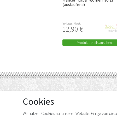
Mantel "Capa" women No.27
(auslaufend)
inkl. ges. Mwst.
12,90 €
Sofort l
Produktdetails ansehen ›
Cookies
WIR FÜR SIE
INFORMATIONEN
Über uns
Impressum
Nähkurse
Widerrufsrecht
Wir nutzen Cookies auf unserer Website. Einige von die
Reparatur
Vertrag widerrufen