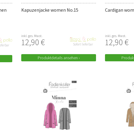
men
Kapuzenjacke women No.15
Cardigan wom
inkl. ges. Mwst.
inkl. ges. Mwst.
12,90 €
12,90 €
Sofort lieferbar
ieferbar
Produktdetails ansehen ›
Produkt