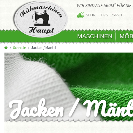
2
WIR SIND AUF 560M
FÜR SIE 
SCHNELLER VERSAND
MASCHINEN
MÖB
Schnitte
Jacken / Mäntel
Jacken / Mänt