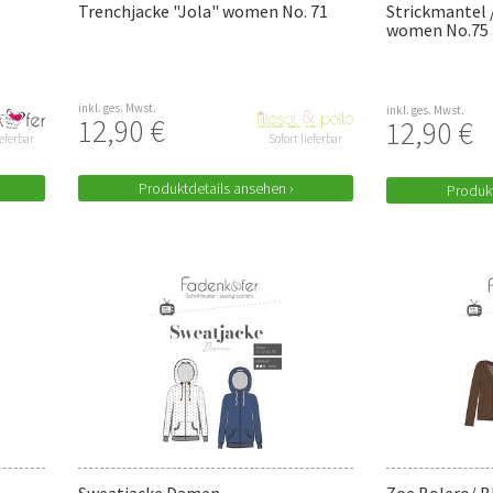
Trenchjacke "Jola" women No. 71
Strickmantel 
women No.75
inkl. ges. Mwst.
inkl. ges. Mwst.
12,90 €
12,90 €
ieferbar
Sofort lieferbar
Produktdetails ansehen ›
Produkt