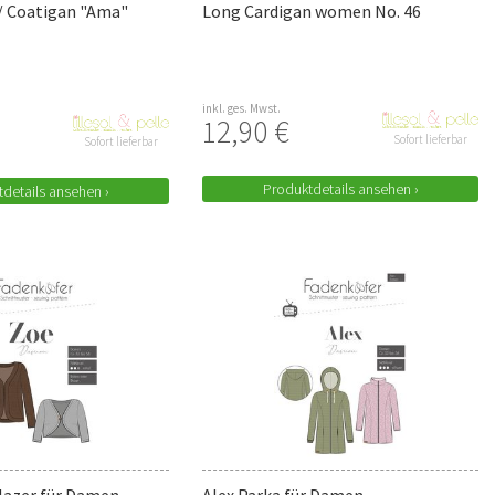
/ Coatigan "Ama"
Long Cardigan women No. 46
inkl. ges. Mwst.
12,90 €
Sofort lieferbar
Sofort lieferbar
Produktdetails ansehen ›
details ansehen ›