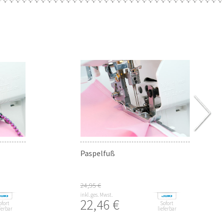
Paspelfuß
24,95 €
inkl. ges. Mwst.
22,46 €
ofort
Sofort
ferbar
lieferbar