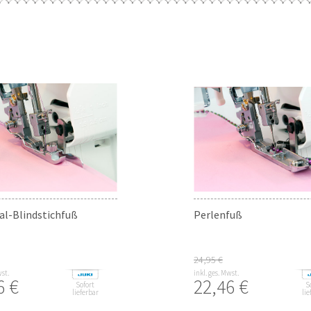
al-Blindstichfuß
Perlenfuß
24,95 €
wst.
inkl. ges. Mwst.
6 €
22,46 €
Sofort
S
lieferbar
lie