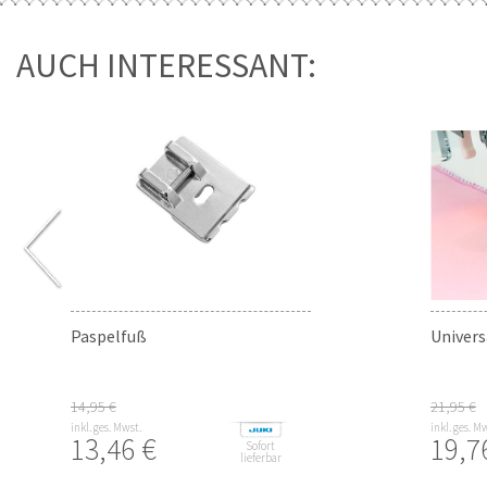
AUCH INTERESSANT:
Paspelfuß
Univers
14,95 €
21,95 €
inkl. ges. Mwst.
inkl. ges. M
13,46 €
19,7
Sofort
lieferbar