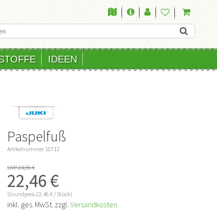
STOFFE
IDEEN
Paspelfuß
Artikelnummer
10712
UVP 24,95 €
22,46 €
(Grundpreis
22,46 € / Stück)
inkl. ges. MwSt. zzgl.
Versandkosten