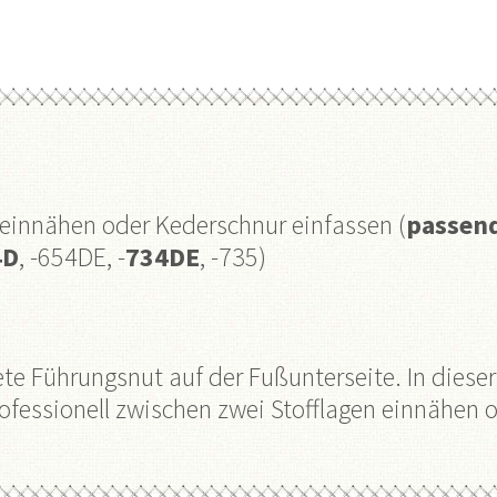
 einnähen oder Kederschnur einfassen (
passend
4D
, -654DE, -
734DE
, -735
)
tete Führungsnut auf der Fußunterseite. In dies
fessionell zwischen zwei Stofflagen einnähen o