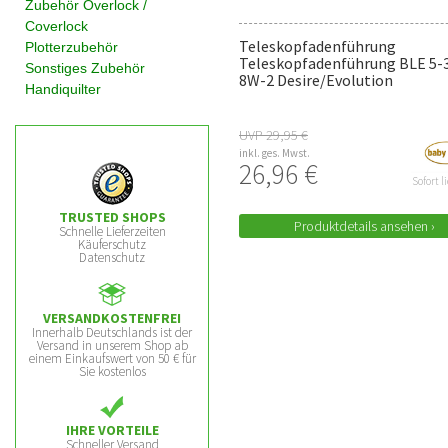
Zubehör Overlock /
Coverlock
Teleskopfadenführung
Plotterzubehör
Teleskopfadenführung BLE 5-3
Sonstiges Zubehör
8W-2 Desire/Evolution
Handiquilter
UVP 29,95 €
inkl. ges. Mwst.
26,96 €
Sofort l
TRUSTED SHOPS
Produktdetails ansehen ›
Schnelle Lieferzeiten
Käuferschutz
Datenschutz
VERSANDKOSTENFREI
Innerhalb Deutschlands ist der
Versand in unserem Shop ab
einem Einkaufswert von 50 € für
Sie kostenlos
IHRE VORTEILE
Schneller Versand