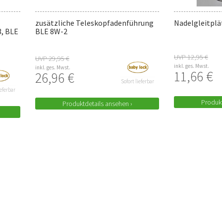
zusätzliche Teleskopfadenführung
Nadelgleitplä
, BLE
BLE 8W-2
UVP 12,95 €
UVP 29,95 €
inkl. ges. Mwst.
inkl. ges. Mwst.
11,66 €
26,96 €
Sofort lieferbar
ieferbar
Produkt
Produktdetails ansehen ›