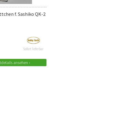
ttchen f. Sashiko QK-2
Sofort lieferbar
details ansehen ›