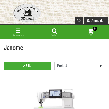
Anmelden
0
☰
Kategorien
Suchen
0,00 €
Janome
Filter