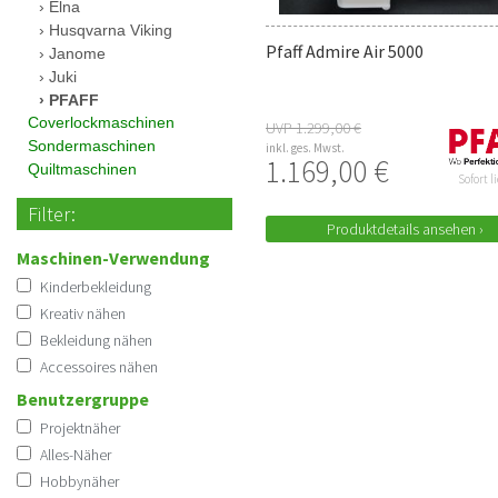
Elna
Husqvarna Viking
Pfaff Admire Air 5000
Janome
Juki
PFAFF
Coverlockmaschinen
UVP 1.299,00 €
Sondermaschinen
inkl. ges. Mwst.
1.169,00 €
Quiltmaschinen
Sofort l
Filter:
Produktdetails ansehen ›
Maschinen-Verwendung
Kinderbekleidung
Kreativ nähen
Bekleidung nähen
Accessoires nähen
Benutzergruppe
Projektnäher
Alles-Näher
Hobbynäher