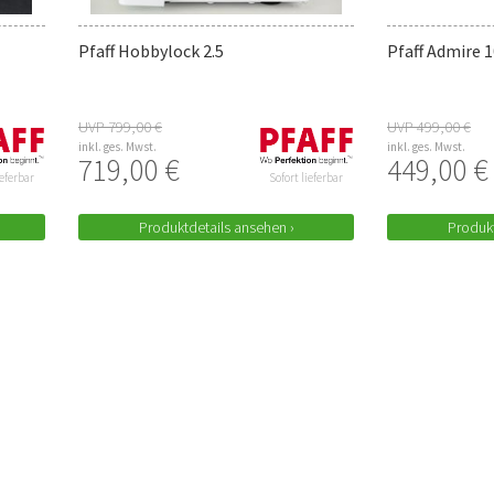
Pfaff Hobbylock 2.5
Pfaff Admire 
UVP 799,00 €
UVP 499,00 €
inkl. ges. Mwst.
inkl. ges. Mwst.
719,00 €
449,00 €
ieferbar
Sofort lieferbar
Produktdetails ansehen ›
Produkt