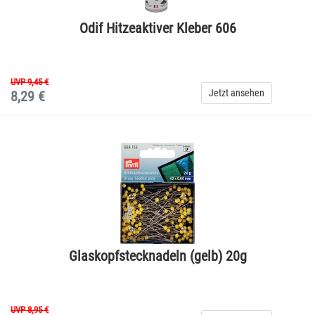
Odif Hitzeaktiver Kleber 606
UVP 9,45 €
Jetzt ansehen
8,29 €
Glaskopfstecknadeln (gelb) 20g
UVP 8,95 €