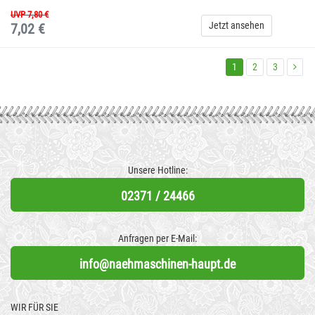
UVP 7,80 €
Jetzt ansehen
7,02 €
1
2
3
Unsere Hotline:
02371 / 24466
Anfragen per E-Mail:
info@naehmaschinen-haupt.de
WIR FÜR SIE