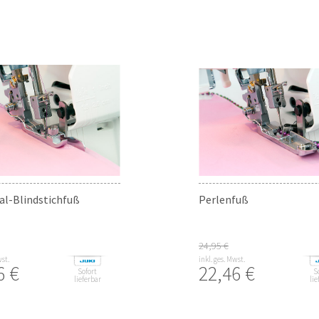
al-Blindstichfuß
Perlenfuß
24,95 €
wst.
inkl. ges. Mwst.
6 €
22,46 €
Sofort
S
lieferbar
lie