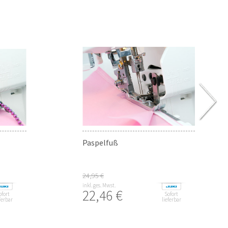
Paspelfuß
24,95 €
inkl. ges. Mwst.
22,46 €
ofort
Sofort
ferbar
lieferbar