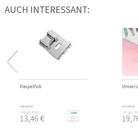
AUCH INTERESSANT:
Paspelfuß
Univers
14,95 €
21,95 €
inkl. ges. Mwst.
inkl. ges. M
13,46 €
19,7
Sofort
lieferbar