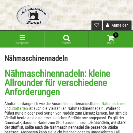
Anmelden
0
☰
Kategorien
Suchen
0,00 €
Nähmaschinennadeln
Nähmaschinennadeln: kleine
Allrounder für verschiedene
Anforderungen
Ähnlich umfangreich wie die Auswahl an unterschiedlichen
Nähmaschinen
und
Stoffarten
ist auch die Vielzahl an Nähmaschinennadeln. Während
früher nur ein oder zwei Sorten von Nadeln zum Einsatz kamen, hat sich die
Vielfalt heute an die unterschiedlichen Bedürfnisse angepasst. Es gilt der
Grundsatz, dass die Nadel zum Stoff passen muss.
Je nachdem, wie stark
der Stoff ist, sollte auch die Nähmaschinennadel die passende Stärke
besitzen.
Ansonsten kann sie leicht brechen oder im umgekehrten Fall