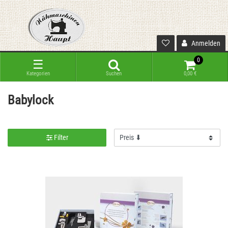
Anmelden
0
☰
Kategorien
Suchen
0,00 €
Babylock
Filter