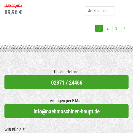
UVP 99,95 €
Jetzt ansehen
89,96 €
1
2
3
Unsere Hotline:
02371 / 24466
Anfragen per E-Mail:
info@naehmaschinen-haupt.de
WIR FÜR SIE