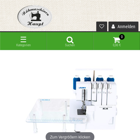
Anmelden
0
☰
Kategorien
Suchen
0,00 €
Zum Vergrößern klicken