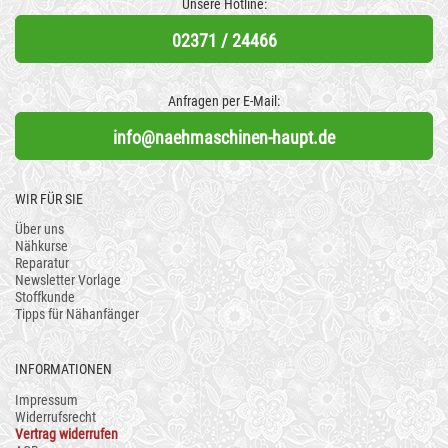
Unsere Hotline:
02371 / 24466
Anfragen per E-Mail:
info@naehmaschinen-haupt.de
WIR FÜR SIE
Über uns
Nähkurse
Reparatur
Newsletter Vorlage
Stoffkunde
Tipps für Nähanfänger
INFORMATIONEN
Impressum
Widerrufsrecht
Vertrag widerrufen