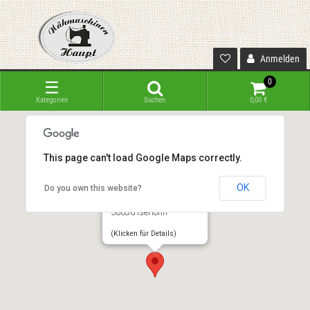
Anmelden
0
☰
Kategorien
Suchen
0,00 €
This page can't load Google Maps correctly.
OK
Do you own this website?
Nähmaschinen Haupt
Baarstraße 39-43
58636 Iserlohn
(Klicken für Details)