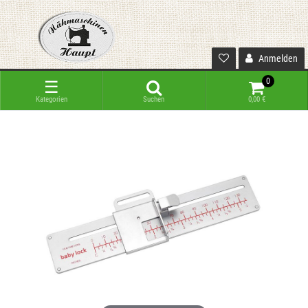
Anmelden
0
☰
Kategorien
Suchen
0,00 €