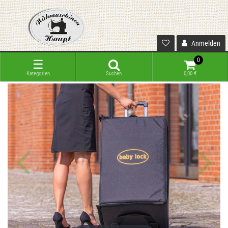
Anmelden
0
☰
Kategorien
Suchen
0,00 €