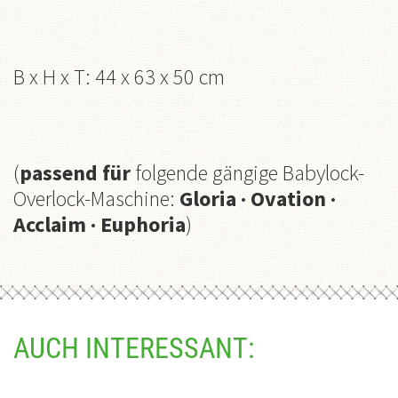
B x H x T: 44 x 63 x 50 cm
(
passend für
folgende gängige Babylock-
Overlock-Maschine:
Gloria · Ovation ·
Acclaim · Euphoria
)
AUCH INTERESSANT: