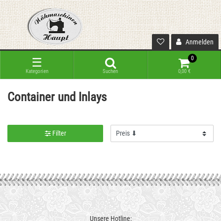
Anmelden
0
☰
Kategorien
Suchen
0,00 €
Container und Inlays
Filter
Unsere Hotline: