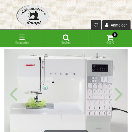
Anmelden
0
☰
Kategorien
Suchen
0,00 €