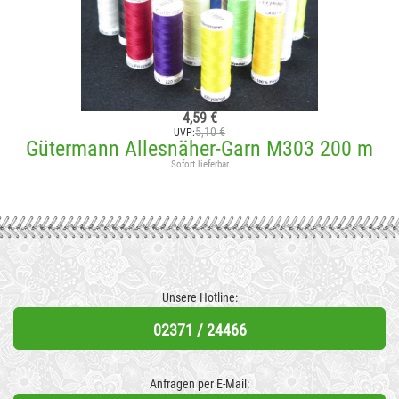
4,59 €
5,10 €
UVP:
Gütermann Allesnäher-Garn M303 200 m
Sofort lieferbar
Unsere Hotline:
02371 / 24466
Anfragen per E-Mail: