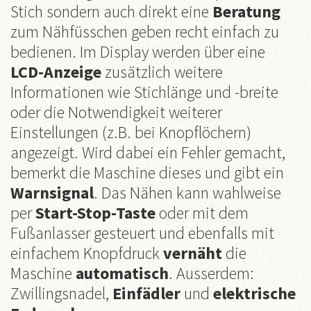
Stich sondern auch direkt eine
Beratung
zum Nähfüsschen geben recht einfach zu
bedienen. Im Display werden über eine
LCD-Anzeige
zusätzlich weitere
Informationen wie Stichlänge und -breite
oder die Notwendigkeit weiterer
Einstellungen (z.B. bei Knopflöchern)
angezeigt. Wird dabei ein Fehler gemacht,
bemerkt die Maschine dieses und gibt ein
Warnsignal
. Das Nähen kann wahlweise
per
Start-Stop-Taste
oder mit dem
Fußanlasser gesteuert und ebenfalls mit
einfachem Knopfdruck
vernäht
die
Maschine
automatisch
. Ausserdem:
Zwillingsnadel,
Einfädler
und
elektrische