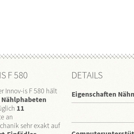
S F 580
DETAILS
 Innov-is F 580 hält
Eigenschaften Näh
 Nählphabeten
üglich
11
te an
chanik sehr exakt auf
Computerunterstüt