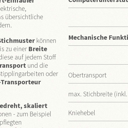
t-Einfädler
ektrische,
s übersichtliche
dern.
Mechanische Funkt
Stichmuster
können
is zu einer
Breite
iese auf jedem Stoff
ransport
und die
Stipplingarbeiten oder
Obertransport
-Transporteur
max. Stichbreite (inkl.
edreht, skaliert
Kniehebel
onen - zum Beispiel
epflegten