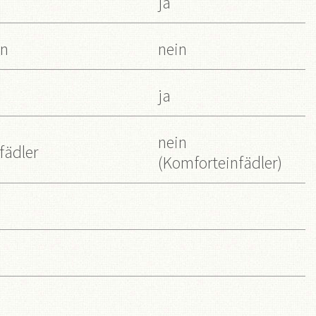
ja
en
nein
ja
nein
fädler
(Komforteinfädler)