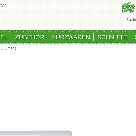
DA!
EL
ZUBEHÖR
KURZWAREN
SCHNITTE
ov-is F 580