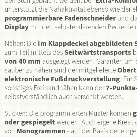
den Stoff gebracht werden. Der
Extra-Komfor
unterstützt die Nähaktivität ebenso wie der el
programmierbare Fadenschneider
und da
Display
mit den selbsterklärenden Bedienfel
Nähen: Die
im Klappdeckel abgebildeten 
zum Teil mittels des
Seitwärtstransports
b
von 40 mm
ausgelegt werden. Garanten um d
sauber zu nähen sind der mitgelieferte
Obert
elektronische Fußdruckverstellung
. Für 
sonstiges Freihandnähen kann der
7-Punkte
selbstverständlich auch versenkt werden.
Sticken: Die programmierten Muster können
g
oder gespiegelt
werden. Auch eigene Kreati
von
Monogrammen
- auf der Basis der eing