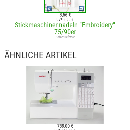
3,56 €
3,95 €
UVP:
Stickmaschinennadeln "Embroidery"
75/90er
Sofort lieferbar
ÄHNLICHE ARTIKEL
739,00 €