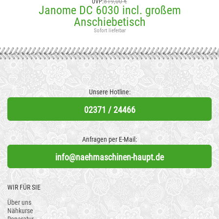
819,00 €
UVP:
Janome DC 6030 incl. großem
Anschiebetisch
Sofort lieferbar
Unsere Hotline:
02371 / 24466
Anfragen per E-Mail:
info@naehmaschinen-haupt.de
WIR FÜR SIE
Über uns
Nähkurse
Reparatur