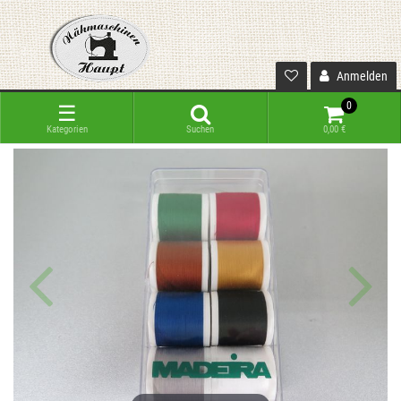
Anmelden
0
☰
Kategorien
Suchen
0,00 €