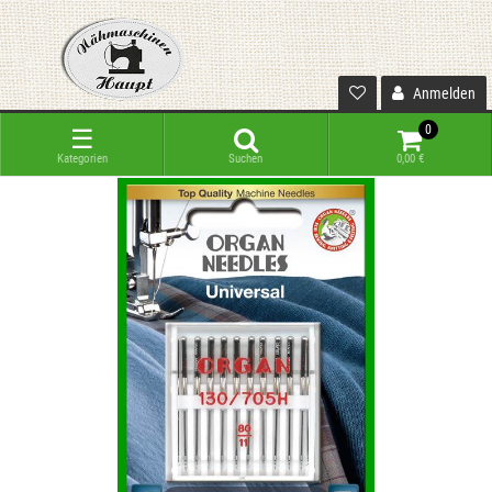
Anmelden
0
☰
Kategorien
Suchen
0,00 €