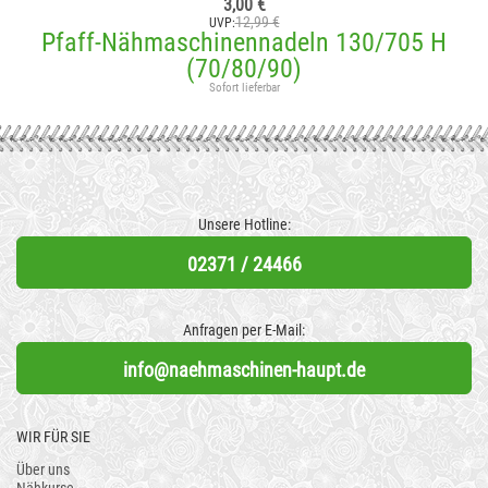
3,00 €
12,99 €
UVP:
Pfaff-Nähmaschinennadeln 130/705 H
(70/80/90)
Sofort lieferbar
Unsere Hotline:
02371 / 24466
Anfragen per E-Mail:
info@naehmaschinen-haupt.de
WIR FÜR SIE
Über uns