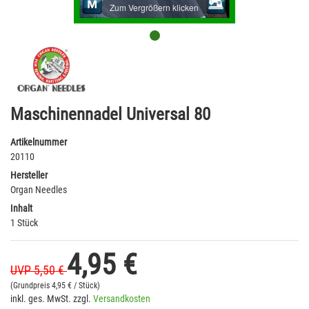
Zum Vergrößern klicken
Maschinennadel Universal 80
Artikelnummer
20110
Hersteller
Organ Needles
Inhalt
1 Stück
4,95 €
UVP 5,50 €
(Grundpreis
4,95 € / Stück)
inkl. ges. MwSt. zzgl.
Versandkosten