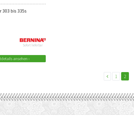
 303 bis 335s
Sofort lieferbar
details ansehen ›
1
2
FOLGEN SIE UNS AUCH AUF