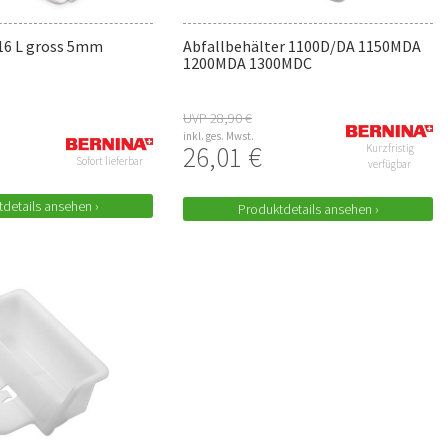
16 L gross 5mm
Abfallbehälter 1100D/DA 1150MDA
1200MDA 1300MDC
UVP 28,90 €
inkl. ges. Mwst.
26,01 €
Kurzfristig
Sofort lieferbar
verfügbar
details ansehen ›
Produktdetails ansehen ›