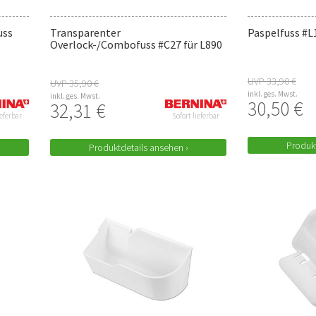
uss
Transparenter
Paspelfuss #L
Overlock-/Combofuss #C27 für L890
UVP 33,90 €
UVP 35,90 €
inkl. ges. Mwst.
inkl. ges. Mwst.
30,50 €
32,31 €
ieferbar
Sofort lieferbar
Produkt
Produktdetails ansehen ›