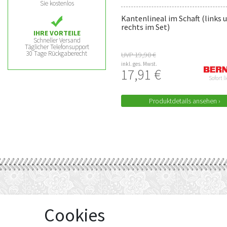
Sie kostenlos
Kantenlineal im Schaft (links 
rechts im Set)
IHRE VORTEILE
Schneller Versand
Täglicher Telefonsupport
30 Tage Rückgaberecht
UVP 19,90 €
inkl. ges. Mwst.
17,91 €
Sofort l
Produktdetails ansehen ›
Cookies
WIR FÜR SIE
INFORMATIONEN
Über uns
Impressum