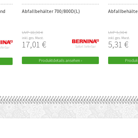
und
Abfallbehälter 700/800D(L)
Abfallbehälter
UVP 18,90 €
UVP 5,90 €
inkl. ges. Mwst.
inkl. ges. Mwst.
17,01 €
5,31 €
Sofort lieferbar
ieferbar
Produktdetails ansehen ›
Produkt
BEZAHLUNG & VERSAND
AUCH ALS APP
Versand