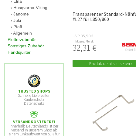
Elna
Husqvarna-Viking
Transparenter Standard-Nähf
Janome
#L27 für L850/860
Juki
Pfaff
Allgemein
UVP 35,90 €
Plotterzubehör
inkl. ges. Mwst.
32,31 €
Sonstiges Zubehör
Sofort l
Handiquilter
Produktdetails ansehen ›
TRUSTED SHOPS
Schnelle Lieferzeiten
Käuferschutz
Datenschutz
VERSANDKOSTENFREI
Innerhalb Deutschlands ist der
Versand in unserem Shop ab
einem Einkaufswert von 50 € für