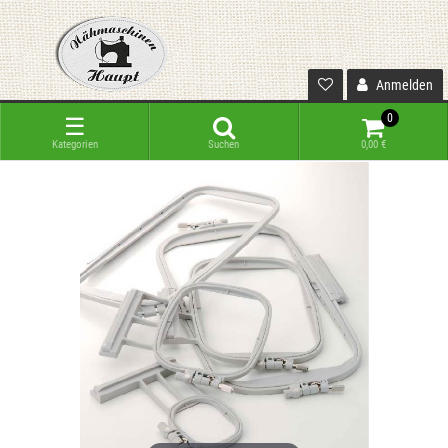
Anmelden
0
☰
Kategorien
Suchen
0,00 €