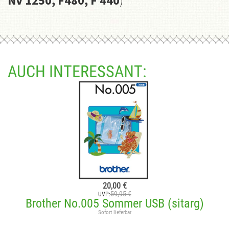
NV 1250, F480, F 440
)
AUCH INTERESSANT:
20,00 €
59,95 €
UVP:
Brother No.005 Sommer USB (sitarg)
Sofort lieferbar