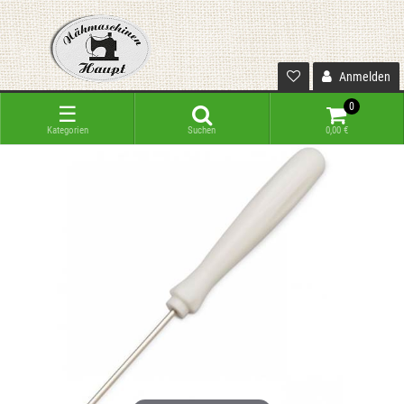
Anmelden
0
☰
Kategorien
Suchen
0,00 €