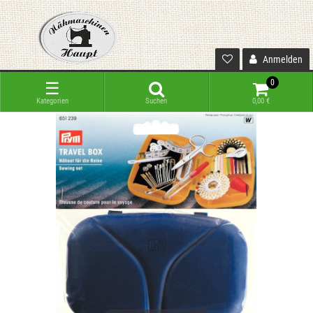
Anmelden
0
☰
Kategorien
Suchen
0,00 €