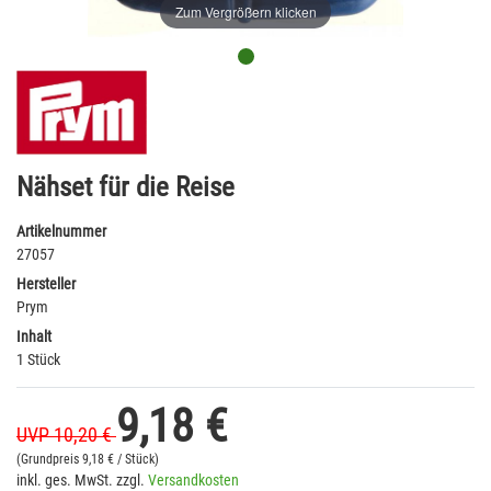
Zum Vergrößern klicken
Nähset für die Reise
Artikelnummer
27057
Hersteller
Prym
Inhalt
1 Stück
9,18 €
UVP 10,20 €
(Grundpreis
9,18 € / Stück)
inkl. ges. MwSt. zzgl.
Versandkosten