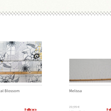
cal Blossom
Melissa
21,95 €