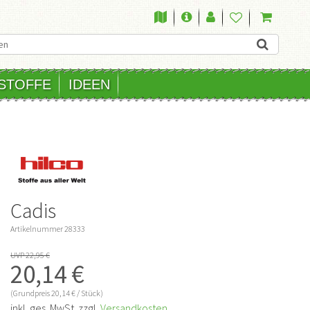
STOFFE
IDEEN
Cadis
Artikelnummer
28333
UVP 22,95 €
20,14 €
(Grundpreis
20,14 € / Stück)
inkl. ges. MwSt. zzgl.
Versandkosten