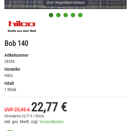
Zum Vergrößern klicken
Bob 140
Artikelnummer
28354
Hersteller
Hilco
Inhalt
1 Stück
22,77 €
UVP 25,95 €
(Grundpreis
22,77 € / Stück)
inkl. ges. MwSt. zzgl.
Versandkosten