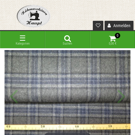
Anmelden
0
☰
Kategorien
Suchen
0,00 €