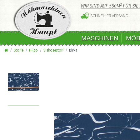
2
WIR SIND AUF 560M
FÜR SIE 
SCHNELLER VERSAND
MASCHINEN
MÖB
Stoffe
Hilco
Viskosestoff
Birka