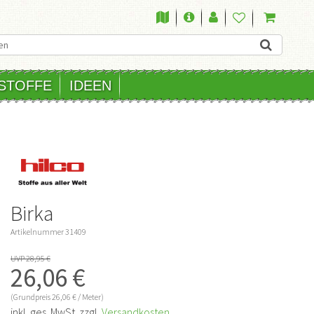
STOFFE
IDEEN
Birka
Artikelnummer
31409
UVP 28,95 €
26,06 €
(Grundpreis
26,06 € / Meter)
inkl. ges. MwSt. zzgl.
Versandkosten