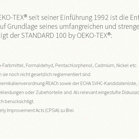
O-TEX® seit seiner Einführung 1992 ist die Ent
 Auf Grundlage seines umfangreichen und stre
htigt der STANDARD 100 by OEKO-TEX®:
-Farbmittel, Formaldehyd, Pentachlorphenol, Cadmium, Nickel etc.
ie noch nicht gesetzlich reglementiert sind.
Chemikalienverordnung REACh sowie der ECHA SVHC-Kandidatenliste,
Bekleidungen oder Zubehörteile sind. Als relevant eingestufte Disk
h berücksichtigt.
y Improvement Acts (CPSIA) zu Blei.