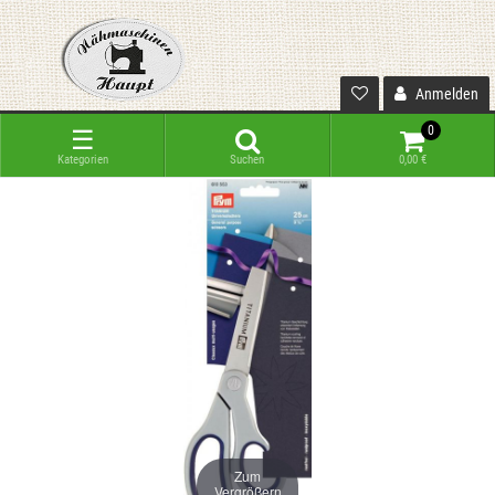
Anmelden
0
☰
Kategorien
Suchen
0,00 €
Zum
Vergrößern