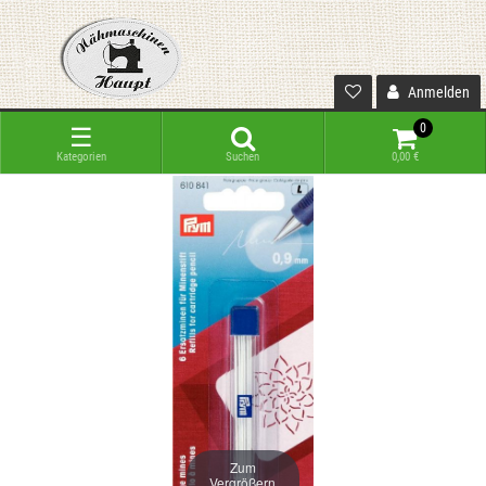
Anmelden
0
☰
Kategorien
Suchen
0,00 €
Zum
Vergrößern