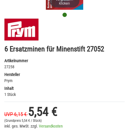
klicken
6 Ersatzminen für Minenstift 27052
Artikelnummer
27258
Hersteller
Prym
Inhalt
1 Stück
5,54 €
UVP 6,15 €
(Grundpreis
5,54 € / Stück)
inkl. ges. MwSt. zzgl.
Versandkosten