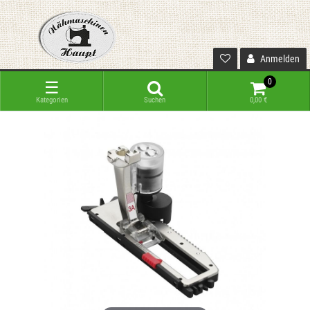
Anmelden
0
☰
Kategorien
Suchen
0,00 €