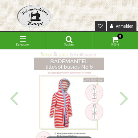
Anmelden
0
☰
Kategorien
Suchen
0,00 €