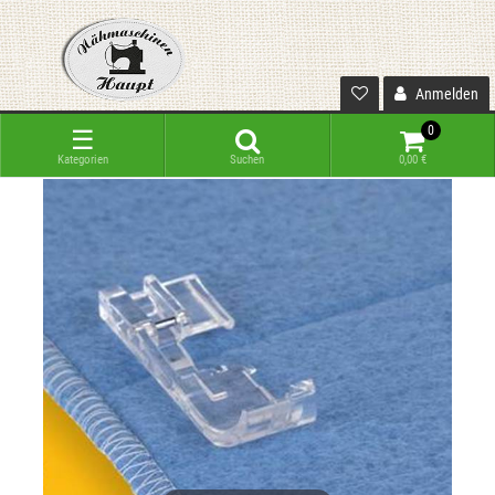
Anmelden
0
☰
Kategorien
Suchen
0,00 €