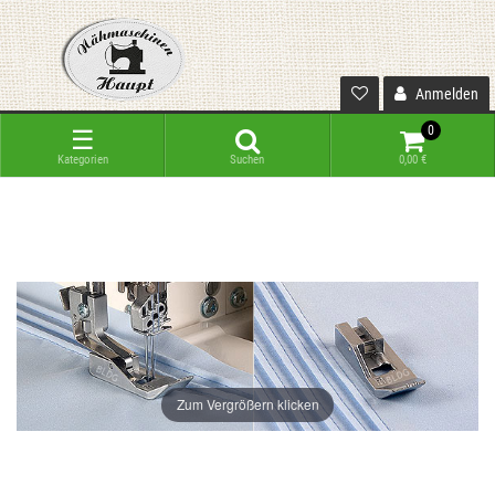
Anmelden
0
☰
Kategorien
Suchen
0,00 €
Zum Vergrößern klicken