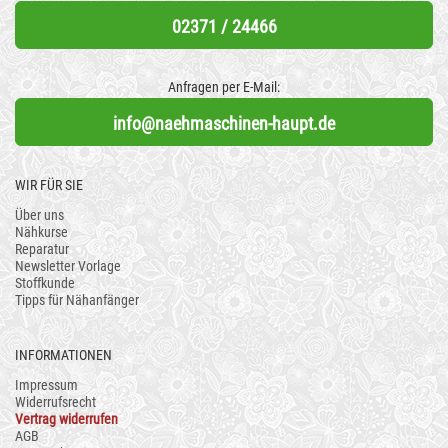
02371 / 24466
Anfragen per E-Mail:
info@naehmaschinen-haupt.de
WIR FÜR SIE
Über uns
Nähkurse
Reparatur
Newsletter Vorlage
Stoffkunde
Tipps für Nähanfänger
INFORMATIONEN
Impressum
Widerrufsrecht
Vertrag widerrufen
AGB