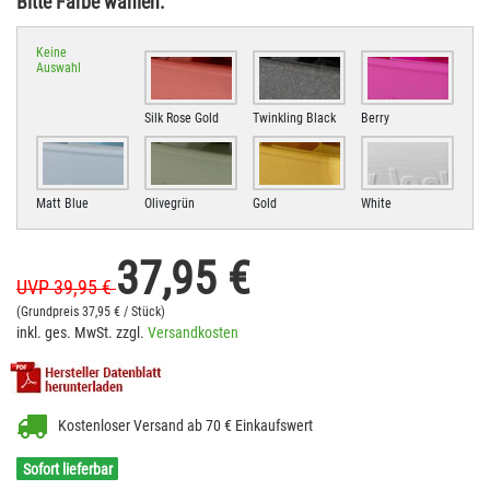
Bitte Farbe wählen:
Keine
Auswahl
Silk Rose Gold
Twinkling Black
Berry
Matt Blue
Olivegrün
Gold
White
37,95 €
UVP 39,95 €
(Grundpreis
37,95 € / Stück)
inkl. ges. MwSt. zzgl.
Versandkosten
Kostenloser Versand ab 70 € Einkaufswert
Sofort lieferbar