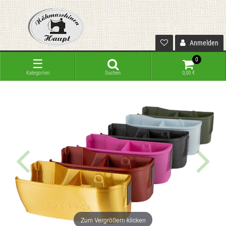
Anmelden
0
☰
Kategorien
Suchen
0,00 €
Zum Vergrößern klicken