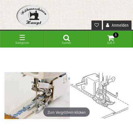
Anmelden
0
☰
Kategorien
Suchen
0,00 €
Zum Vergrößern klicken