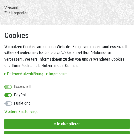
Versand
Zahlungsarten
AUCH ALS APP
Cookies
Wir nutzen Cookies auf unserer Website. Einige von diesen sind essenziell,
während andere uns helfen, diese Website und Ihre Erfahrung zu
verbessern. Weitere Informationen zu den von uns verwendeten Cookies
und Ihren Rechten als Nutzer finden Sie hier:
Daten­schutz­erklärung
Impressum
Essenziell
FOLGEN SIE UNS AUCH AUF
PayPal
Funktional
Weitere Einstellungen
SICHER EINKAUFEN
Alle akzeptieren