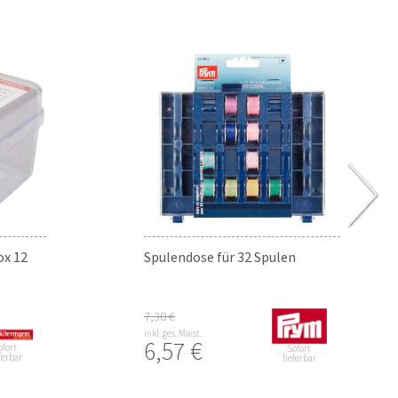
x 12
Spulendose für 32 Spulen
7,30 €
inkl. ges. Mwst.
6,57 €
ofort
Sofort
ferbar
lieferbar