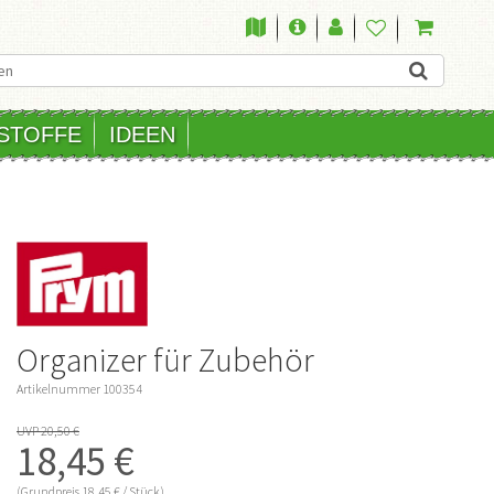
STOFFE
IDEEN
Organizer für Zubehör
Artikelnummer
100354
UVP 20,50 €
18,45 €
(Grundpreis
18,45 € / Stück)