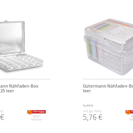
ann Nähfaden-Box
Gütermann Nähfaden-Bo
25 leer
leer
6,40 €
wst.
inkl. ges. Mwst.
 €
5,76 €
Sofort
S
lieferbar
lie