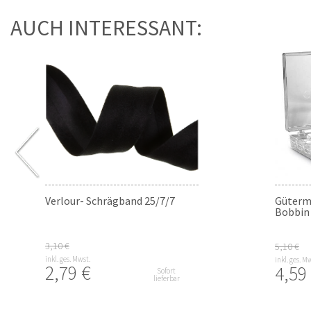
AUCH INTERESSANT:
Verlour- Schrägband 25/7/7
Güterm
Bobbin 
3,10 €
5,10 €
inkl. ges. Mwst.
inkl. ges. M
2,79 €
4,59
Sofort
lieferbar