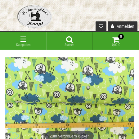
Anmelden
0
☰
Kategorien
Suchen
0,00 €
Zum Vergrößern klicken