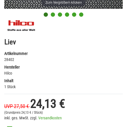
Zum Vergrößern klicken
Liev
Artikelnummer
28402
Hersteller
Hilco
Inhalt
1 Stück
24,13 €
UVP 27,50 €
(Grundpreis
24,13 € / Stück)
inkl. ges. MwSt. zzgl.
Versandkosten