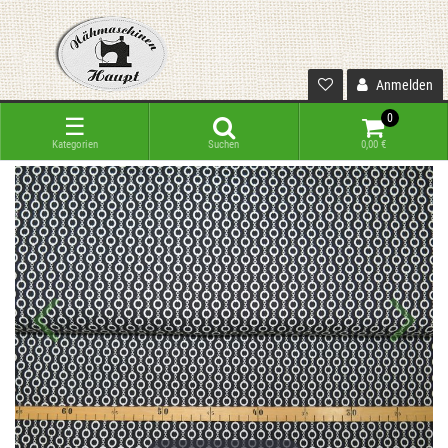
Anmelden
0
☰
Kategorien
Suchen
0,00 €