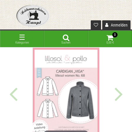
Anmelden
0
☰
Kategorien
Suchen
0,00 €