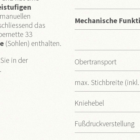
istufigen
 manuellen
Mechanische Funkt
schliessend das
bernette 33
se
(Sohlen) enthalten.
Sie in der
Obertransport
.
max. Stichbreite (inkl.
Kniehebel
Fußdruckverstellung