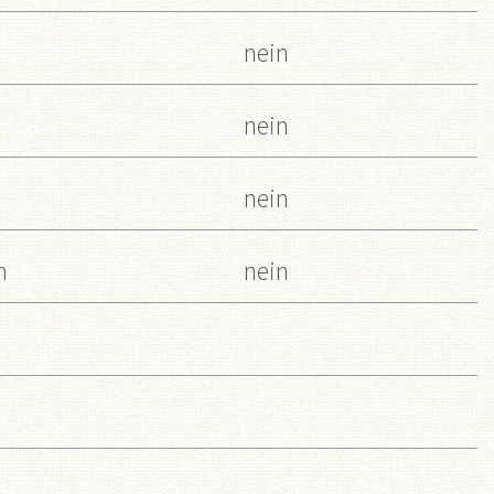
nein
nein
nein
n
nein