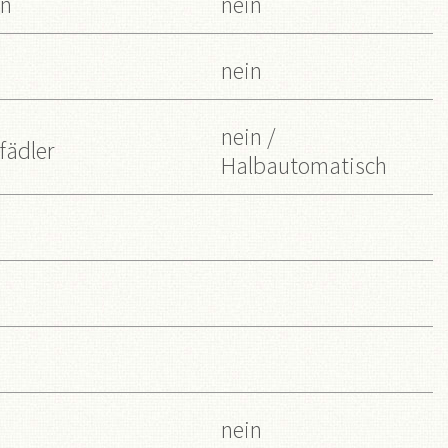
en
nein
nein
nein /
fädler
Halbautomatisch
nein