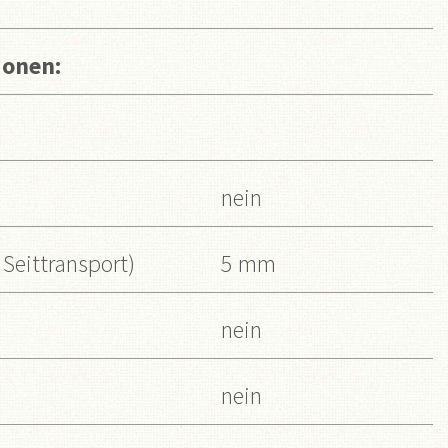
ionen:
nein
 Seittransport)
5 mm
nein
nein