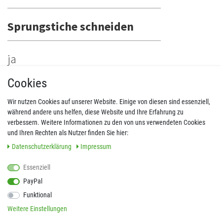
Sprungstiche schneiden
ja
Cookies
Rahmen
Wir nutzen Cookies auf unserer Website. Einige von diesen sind essenziell,
während andere uns helfen, diese Website und Ihre Erfahrung zu
H 100 mm × B 100 mm
verbessern. Weitere Informationen zu den von uns verwendeten Cookies
und Ihren Rechten als Nutzer finden Sie hier:
Daten­schutz­erklärung
Impressum
H180 mm × B 130 mm
Essenziell
H 272 mm × B 272 mm
PayPal
Funktional
H 465 mm × B 297 mm
Weitere Einstellungen