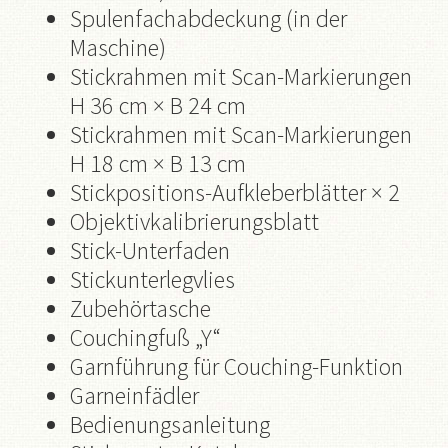
Spulenfachabdeckung (in der
Maschine)
Stickrahmen mit Scan-Markierungen
H 36 cm × B 24 cm
Stickrahmen mit Scan-Markierungen
H 18 cm × B 13 cm
Stickpositions-Aufkleberblätter × 2
Objektivkalibrierungsblatt
Stick-Unterfaden
Stickunterlegvlies
Zubehörtasche
Couchingfuß „Y“
Garnführung für Couching-Funktion
Garneinfädler
Bedienungsanleitung