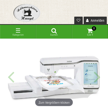
Anmelden
0
☰
Kategorien
Suchen
0,00 €
Zum Vergrößern klicken