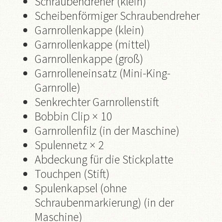
Schraubendreher (klein)
Scheibenförmiger Schraubendreher
Garnrollenkappe (klein)
Garnrollenkappe (mittel)
Garnrollenkappe (groß)
Garnrolleneinsatz (Mini-King-
Garnrolle)
Senkrechter Garnrollenstift
Bobbin Clip × 10
Garnrollenfilz (in der Maschine)
Spulennetz × 2
Abdeckung für die Stickplatte
Touchpen (Stift)
Spulenkapsel (ohne
Schraubenmarkierung) (in der
Maschine)