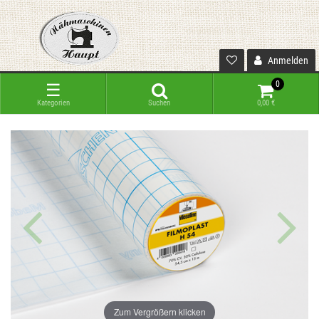
Anmelden
0
☰
Kategorien
Suchen
0,00 €
Zum Vergrößern klicken